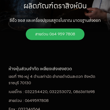
ผลิตภัณฑ์ตราสิงห์บิน
ซีอิ๊ว ซอส และเครื่องปรุงรสสูตรโบราณ มาตรฐานส่งออก
สายด่วน 064 959 7808
ห้างหุ้นส่วนจำกัด เหลียงเส่งเฮงฮวด
เลขที่ 196 หมู่ 4 ตำบลท่านัด อำเภอดำเนินสะดวก จังหวัด
ราชบุรี 70130
เบอร์โทร :
032254420
,
032253072
,
0863611698
สายด่วน :
0649597808
Fax :
032346564