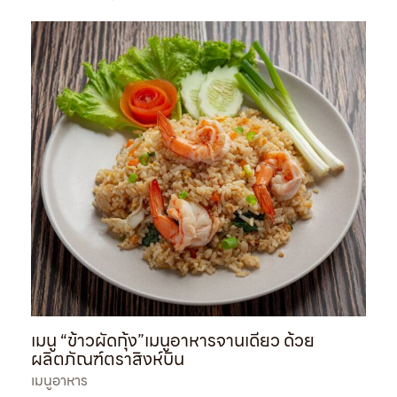
เมนู “ข้าวผัดกุ้ง”เมนูอาหารจานเดียว ด้วย
ผลิตภัณฑ์ตราสิงห์บิน
เมนูอาหาร