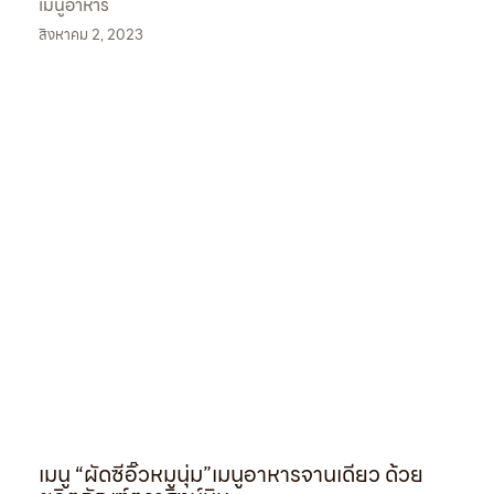
เมนูอาหาร
สิงหาคม 2, 2023
เมนู “ผัดซีอิ๊วหมูนุ่ม”เมนูอาหารจานเดียว ด้วย