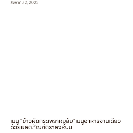
สิงหาคม 2, 2023
เมนู “ข้าวผัดกระเพราหมูสับ”เมนูอาหารจานเดียว
ด้วยผลิตภัณฑ์ตราสิงห์บิน